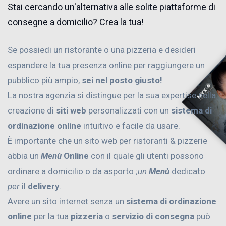
Stai cercando un'alternativa alle solite piattaforme di
consegne a domicilio? Crea la tua!
Se possiedi un ristorante o una pizzeria e desideri
espandere la tua presenza online per raggiungere un
pubblico più ampio,
sei nel posto giusto!
La nostra agenzia si distingue per la sua expertise nella
creazione di
siti web
personalizzati con un
sistema di
ordinazione online
intuitivo e facile da usare.
È importante che un sito web per ristoranti & pizzerie
abbia un
Menù
Online
con il quale gli utenti possono
ordinare a domicilio o da asporto ;
un
Menù
dedicato
per
il
delivery
.
Avere un sito internet senza un
sistema di ordinazione
online
per la tua
pizzeria
o
servizio di consegna
può