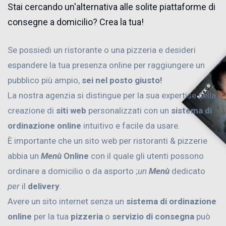
Stai cercando un'alternativa alle solite piattaforme di
consegne a domicilio? Crea la tua!
Se possiedi un ristorante o una pizzeria e desideri
espandere la tua presenza online per raggiungere un
pubblico più ampio,
sei nel posto giusto!
La nostra agenzia si distingue per la sua expertise nella
creazione di
siti web
personalizzati con un
sistema di
ordinazione online
intuitivo e facile da usare.
È importante che un sito web per ristoranti & pizzerie
abbia un
Menù
Online
con il quale gli utenti possono
ordinare a domicilio o da asporto ;
un
Menù
dedicato
per
il
delivery
.
Avere un sito internet senza un
sistema di ordinazione
online
per la tua
pizzeria
o
servizio di consegna
può