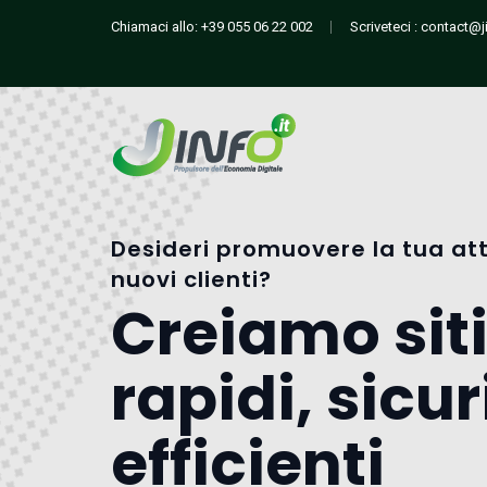
Chiamaci allo:
+39 055 06 22 002
Scriveteci :
contact@ji
Desideri promuovere la tua att
nuovi clienti?
Creiamo sit
rapidi, sicur
efficienti