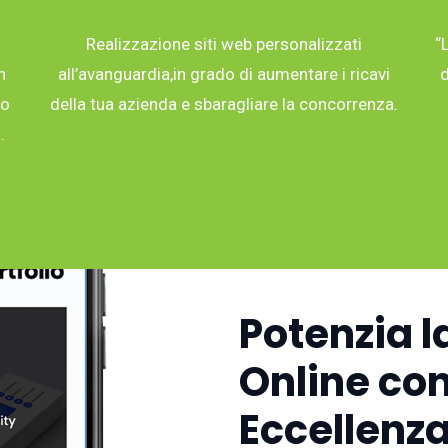
Realizzazione siti web personalizzati
“
n
all’avanguardia,in grado di aumentare i ricavi
d
co
della tua azienda e sbaragliare la concorrenza.
.
Potenzia l
Online con
Eccellenza