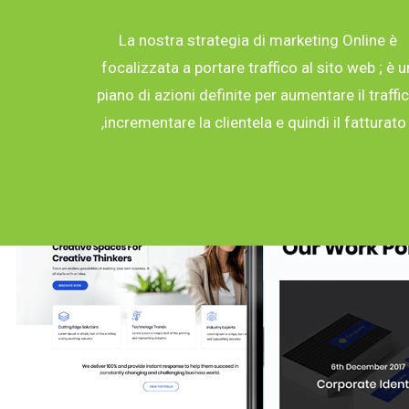
La nostra strategia di marketing Online è
focalizzata a portare traffico al sito web ; è u
piano di azioni definite per aumentare il traffi
,incrementare la clientela e quindi il fatturato 