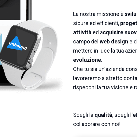
La nostra missione è
svilu
sicure ed efficienti,
proget
attività
ed a
cquisire nuovi
campo del
web design
e d
mettere in luce la tua azie
evoluzione
.
Che tu sia un'azienda conso
lavoreremo a stretto contat
rispecchi la tua visione e r
Scegli la
qualità
, scegli l'
e
collaborare con noi!