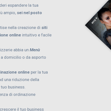
ideri espandere la tua
iù ampio,
sei nel posto
tise nella creazione di
siti
ione online
intuitivo e facile
pizzerie abbia un
Menù
e a domicilio o da asporto
dinazione online
per la tua
d una riduzione della
l tuo business.
ienza di ordinazione
 crescere il tuo business