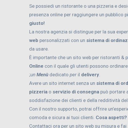
Se possiedi un ristorante o una pizzeria e des
presenza online per raggiungere un pubblico p
giusto!
La nostra agenzia si distingue per la sua exper
web
personalizzati con un
sistema di ordinaz
da usare.
È importante che un sito web per ristoranti & 
Online
con il quale gli utenti possono ordinar
;
un
Menù
dedicato
per
il
delivery
.
Avere un sito internet senza un
sistema di or
pizzeria
o
servizio di consegna
può portare a
soddisfazione dei clienti e della redditività de
Con il nostro supporto, potrai offrire un’esper
comoda e sicura ai tuoi clienti.
Cosa aspetti?
Contattaci ora per un sito web su misura e fai