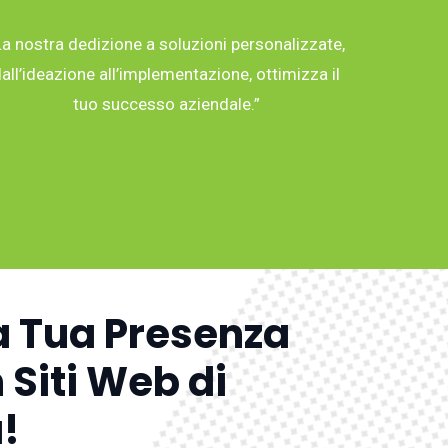
La nostra dedizione a soluzioni personalizzate,
all’ideazione all’implementazione, ottimizza il
tuo successo aziendale.”
a Tua Presenza
 Siti Web di
!