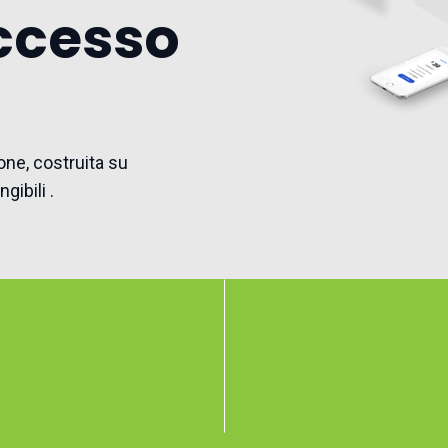
uccesso
ione, costruita su
gibili .