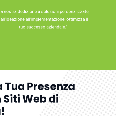
La nostra dedizione a soluzioni personalizzate,
all’ideazione all’implementazione, ottimizza il
tuo successo aziendale.”
a Tua Presenza
 Siti Web di
!