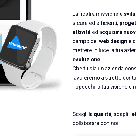
La nostra missione è
svilu
sicure ed efficienti,
proget
attività
ed a
cquisire nuovi
campo del
web design
e d
mettere in luce la tua azie
evoluzione
.
Che tu sia un'azienda conso
lavoreremo a stretto contat
rispecchi la tua visione e r
Scegli la
qualità
, scegli l'
e
collaborare con noi!