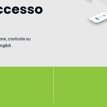
uccesso
ione, costruita su
gibili .