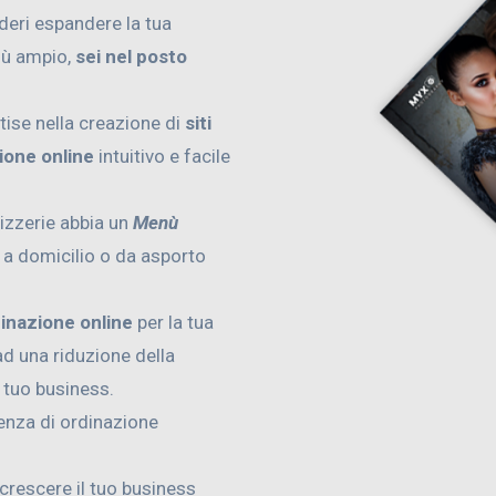
ideri espandere la tua
iù ampio,
sei nel posto
tise nella creazione di
siti
ione online
intuitivo e facile
pizzerie abbia un
Menù
e a domicilio o da asporto
dinazione online
per la tua
d una riduzione della
l tuo business.
ienza di ordinazione
 crescere il tuo business