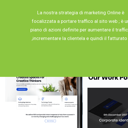
La nostra strategia di marketing Online è
focalizzata a portare traffico al sito web ; è u
piano di azioni definite per aumentare il traffi
,incrementare la clientela e quindi il fatturato 