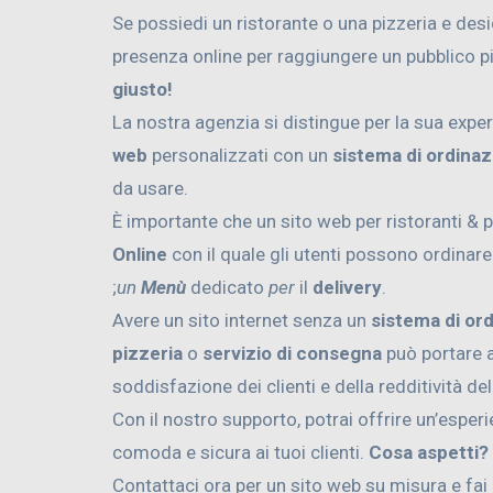
Se possiedi un ristorante o una pizzeria e des
presenza online per raggiungere un pubblico p
giusto!
La nostra agenzia si distingue per la sua exper
web
personalizzati con un
sistema di ordinaz
da usare.
È importante che un sito web per ristoranti & 
Online
con il quale gli utenti possono ordinar
;
un
Menù
dedicato
per
il
delivery
.
Avere un sito internet senza un
sistema di or
pizzeria
o
servizio di consegna
può portare a
soddisfazione dei clienti e della redditività de
Con il nostro supporto, potrai offrire un’esper
comoda e sicura ai tuoi clienti.
Cosa aspetti?
Contattaci ora per un sito web su misura e fai