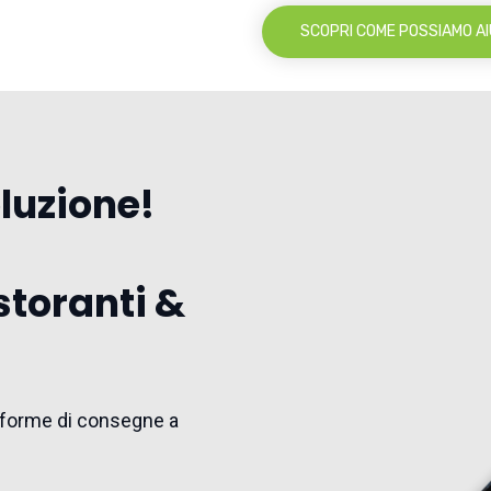
SCOPRI COME POSSIAMO AI
oluzione!
storanti &
ttaforme di consegne a