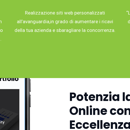
Realizzazione siti web personalizzati
“
n
all’avanguardia,in grado di aumentare i ricavi
d
co
della tua azienda e sbaragliare la concorrenza.
.
Potenzia l
Online con
Eccellenza