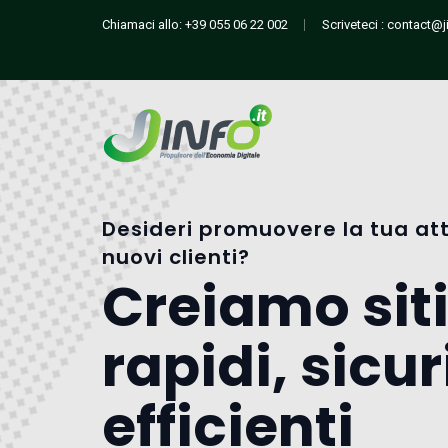
Chiamaci allo:
+39 055 06 22 002
Scriveteci :
contact@ji
Desideri promuovere la tua att
nuovi clienti?
Creiamo sit
rapidi, sicur
efficienti