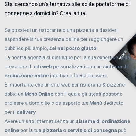
Stai cercando un'alternativa alle solite piattaforme di
consegne a domicilio? Crea la tua!
Se possiedi un ristorante o una pizzeria e desideri
espandere la tua presenza online per raggiungere un
pubblico più ampio,
sei nel posto giusto!
La nostra agenzia si distingue per la sua expertise nella
creazione di
siti web
personalizzati con un
sistema di
ordinazione online
intuitivo e facile da usare.
È importante che un sito web per ristoranti & pizzerie
abbia un
Menù
Online
con il quale gli utenti possono
ordinare a domicilio o da asporto ;
un
Menù
dedicato
per
il
delivery
.
Avere un sito internet senza un
sistema di ordinazione
online
per la tua
pizzeria
o
servizio di consegna
può