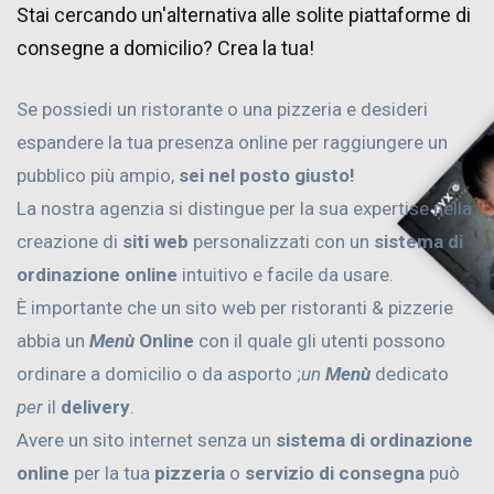
Stai cercando un'alternativa alle solite piattaforme di
consegne a domicilio? Crea la tua!
Se possiedi un ristorante o una pizzeria e desideri
espandere la tua presenza online per raggiungere un
pubblico più ampio,
sei nel posto giusto!
La nostra agenzia si distingue per la sua expertise nella
creazione di
siti web
personalizzati con un
sistema di
ordinazione online
intuitivo e facile da usare.
È importante che un sito web per ristoranti & pizzerie
abbia un
Menù
Online
con il quale gli utenti possono
ordinare a domicilio o da asporto ;
un
Menù
dedicato
per
il
delivery
.
Avere un sito internet senza un
sistema di ordinazione
online
per la tua
pizzeria
o
servizio di consegna
può