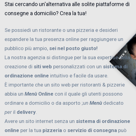
Stai cercando un'alternativa alle solite piattaforme di
consegne a domicilio? Crea la tua!
Se possiedi un ristorante o una pizzeria e desideri
espandere la tua presenza online per raggiungere un
pubblico più ampio,
sei nel posto giusto!
La nostra agenzia si distingue per la sua expertise nella
creazione di
siti web
personalizzati con un
sistema di
ordinazione online
intuitivo e facile da usare.
È importante che un sito web per ristoranti & pizzerie
abbia un
Menù
Online
con il quale gli utenti possono
ordinare a domicilio o da asporto ;
un
Menù
dedicato
per
il
delivery
.
Avere un sito internet senza un
sistema di ordinazione
online
per la tua
pizzeria
o
servizio di consegna
può