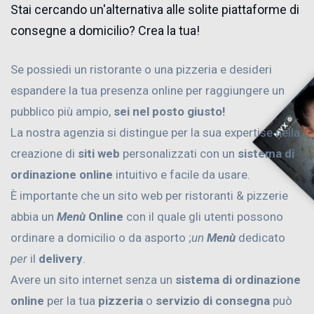
Stai cercando un'alternativa alle solite piattaforme di
consegne a domicilio? Crea la tua!
Se possiedi un ristorante o una pizzeria e desideri
espandere la tua presenza online per raggiungere un
pubblico più ampio,
sei nel posto giusto!
La nostra agenzia si distingue per la sua expertise nella
creazione di
siti web
personalizzati con un
sistema di
ordinazione online
intuitivo e facile da usare.
È importante che un sito web per ristoranti & pizzerie
abbia un
Menù
Online
con il quale gli utenti possono
ordinare a domicilio o da asporto ;
un
Menù
dedicato
per
il
delivery
.
Avere un sito internet senza un
sistema di ordinazione
online
per la tua
pizzeria
o
servizio di consegna
può