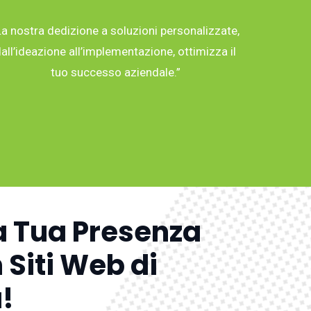
La nostra dedizione a soluzioni personalizzate,
all’ideazione all’implementazione, ottimizza il
tuo successo aziendale.”
a Tua Presenza
 Siti Web di
!