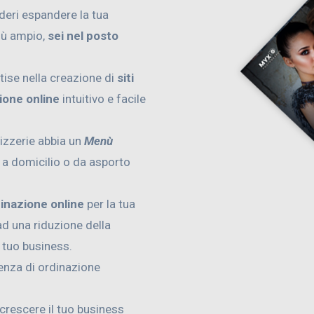
ideri espandere la tua
iù ampio,
sei nel posto
tise nella creazione di
siti
ione online
intuitivo e facile
pizzerie abbia un
Menù
e a domicilio o da asporto
dinazione online
per la tua
d una riduzione della
l tuo business.
ienza di ordinazione
 crescere il tuo business