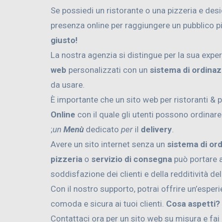
Se possiedi un ristorante o una pizzeria e des
presenza online per raggiungere un pubblico p
giusto!
La nostra agenzia si distingue per la sua exper
web
personalizzati con un
sistema di ordinaz
da usare.
È importante che un sito web per ristoranti & 
Online
con il quale gli utenti possono ordinar
;
un
Menù
dedicato
per
il
delivery
.
Avere un sito internet senza un
sistema di or
pizzeria
o
servizio di consegna
può portare a
soddisfazione dei clienti e della redditività de
Con il nostro supporto, potrai offrire un’esper
comoda e sicura ai tuoi clienti.
Cosa aspetti?
Contattaci ora per un sito web su misura e fai