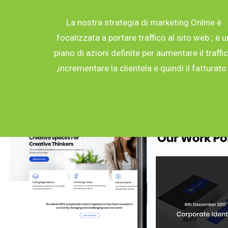
La nostra strategia di marketing Online è
focalizzata a portare traffico al sito web ; è u
piano di azioni definite per aumentare il traffi
,incrementare la clientela e quindi il fatturato 