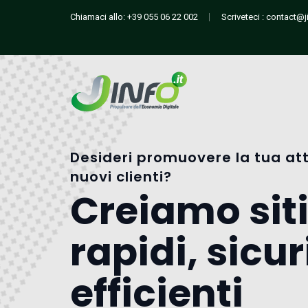
Chiamaci allo:
+39 055 06 22 002
Scriveteci :
contact@ji
Desideri promuovere la tua att
nuovi clienti?
Creiamo sit
rapidi, sicur
efficienti