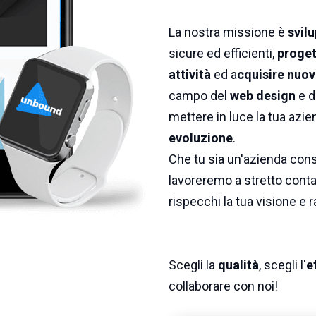
La nostra missione è
svilu
sicure ed efficienti,
proget
attività
ed a
cquisire nuovi
campo del
web design
e d
mettere in luce la tua azie
evoluzione
.
Che tu sia un'azienda conso
lavoreremo a stretto contat
rispecchi la tua visione e r
Scegli la
qualità
, scegli l'
e
collaborare con noi!