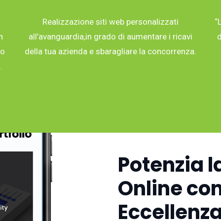
Realizzazione siti web personalizzati
“
n
all’avanguardia,in grado di aumentare i ricavi
d
co
della tua azienda e sbaragliare la concorrenza.
.
Potenzia l
Online con
Eccellenza