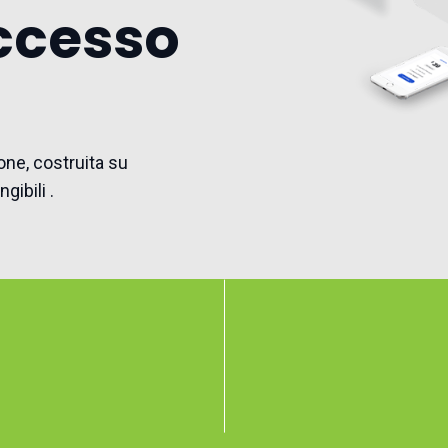
uccesso
ione, costruita su
gibili .