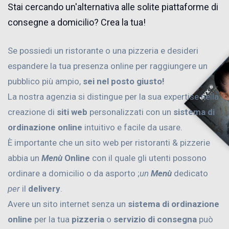
Stai cercando un'alternativa alle solite piattaforme di
consegne a domicilio? Crea la tua!
Se possiedi un ristorante o una pizzeria e desideri
espandere la tua presenza online per raggiungere un
pubblico più ampio,
sei nel posto giusto!
La nostra agenzia si distingue per la sua expertise nella
creazione di
siti web
personalizzati con un
sistema di
ordinazione online
intuitivo e facile da usare.
È importante che un sito web per ristoranti & pizzerie
abbia un
Menù
Online
con il quale gli utenti possono
ordinare a domicilio o da asporto ;
un
Menù
dedicato
per
il
delivery
.
Avere un sito internet senza un
sistema di ordinazione
online
per la tua
pizzeria
o
servizio di consegna
può