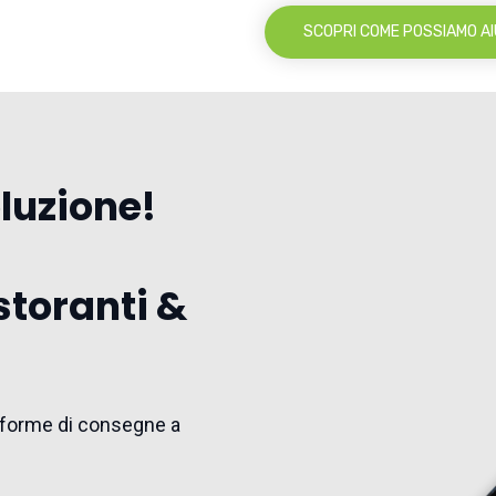
SCOPRI COME POSSIAMO AI
oluzione!
storanti &
ttaforme di consegne a