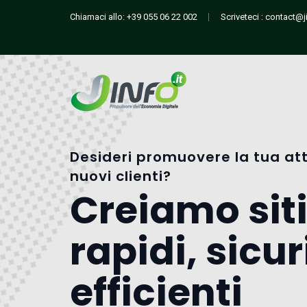
Chiamaci allo:
+39 055 06 22 002
Scriveteci :
contact@ji
Desideri promuovere la tua att
nuovi clienti?
Creiamo sit
rapidi, sicur
efficienti