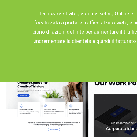
La nostra strategia di marketing Online è
focalizzata a portare traffico al sito web ; è u
piano di azioni definite per aumentare il traffi
,incrementare la clientela e quindi il fatturato 