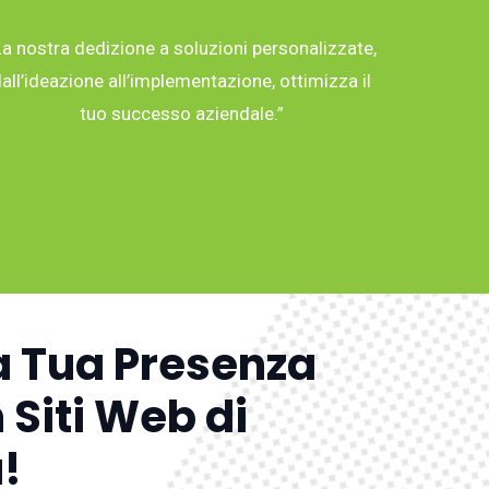
La nostra dedizione a soluzioni personalizzate,
all’ideazione all’implementazione, ottimizza il
tuo successo aziendale.”
a Tua Presenza
 Siti Web di
!