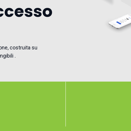
uccesso
ione, costruita su
gibili .