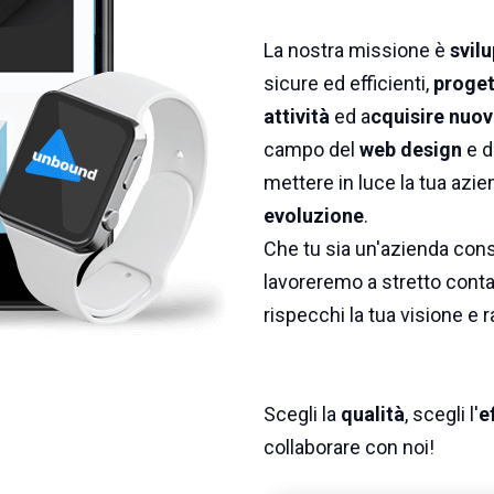
La nostra missione è
svilu
sicure ed efficienti,
proget
attività
ed a
cquisire nuovi
campo del
web design
e d
mettere in luce la tua azie
evoluzione
.
Che tu sia un'azienda conso
lavoreremo a stretto contat
rispecchi la tua visione e r
Scegli la
qualità
, scegli l'
e
collaborare con noi!