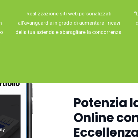
Realizzazione siti web personalizzati
“
n
all’avanguardia,in grado di aumentare i ricavi
d
co
della tua azienda e sbaragliare la concorrenza.
.
Potenzia l
Online con
Eccellenza