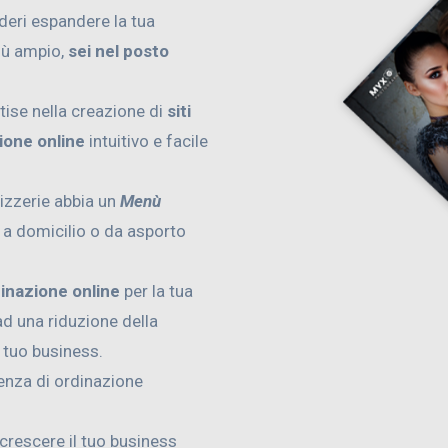
ideri espandere la tua
iù ampio,
sei nel posto
tise nella creazione di
siti
ione online
intuitivo e facile
pizzerie abbia un
Menù
e a domicilio o da asporto
dinazione online
per la tua
d una riduzione della
l tuo business.
ienza di ordinazione
 crescere il tuo business