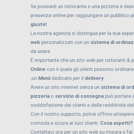
Se possiedi un ristorante o una pizzeria e des
presenza online per raggiungere un pubblico p
giusto!
La nostra agenzia si distingue per la sua exper
web
personalizzati con un
sistema di ordinaz
da usare.
È importante che un sito web per ristoranti & 
Online
con il quale gli utenti possono ordinar
;
un
Menù
dedicato
per
il
delivery
.
Avere un sito internet senza un
sistema di or
pizzeria
o
servizio di consegna
può portare a
soddisfazione dei clienti e della redditività de
Con il nostro supporto, potrai offrire un’esper
comoda e sicura ai tuoi clienti.
Cosa aspetti?
Contattaci ora per un sito web su misura e fai