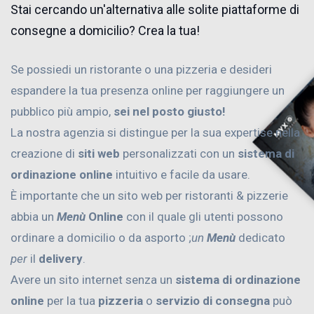
Stai cercando un'alternativa alle solite piattaforme di
consegne a domicilio? Crea la tua!
Se possiedi un ristorante o una pizzeria e desideri
espandere la tua presenza online per raggiungere un
pubblico più ampio,
sei nel posto giusto!
La nostra agenzia si distingue per la sua expertise nella
creazione di
siti web
personalizzati con un
sistema di
ordinazione online
intuitivo e facile da usare.
È importante che un sito web per ristoranti & pizzerie
abbia un
Menù
Online
con il quale gli utenti possono
ordinare a domicilio o da asporto ;
un
Menù
dedicato
per
il
delivery
.
Avere un sito internet senza un
sistema di ordinazione
online
per la tua
pizzeria
o
servizio di consegna
può