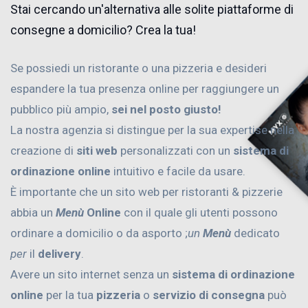
Stai cercando un'alternativa alle solite piattaforme di
consegne a domicilio? Crea la tua!
Se possiedi un ristorante o una pizzeria e desideri
espandere la tua presenza online per raggiungere un
pubblico più ampio,
sei nel posto giusto!
La nostra agenzia si distingue per la sua expertise nella
creazione di
siti web
personalizzati con un
sistema di
ordinazione online
intuitivo e facile da usare.
È importante che un sito web per ristoranti & pizzerie
abbia un
Menù
Online
con il quale gli utenti possono
ordinare a domicilio o da asporto ;
un
Menù
dedicato
per
il
delivery
.
Avere un sito internet senza un
sistema di ordinazione
online
per la tua
pizzeria
o
servizio di consegna
può