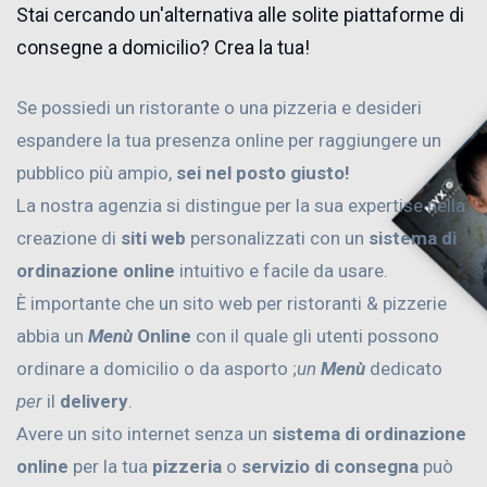
Stai cercando un'alternativa alle solite piattaforme di
consegne a domicilio? Crea la tua!
Se possiedi un ristorante o una pizzeria e desideri
espandere la tua presenza online per raggiungere un
pubblico più ampio,
sei nel posto giusto!
La nostra agenzia si distingue per la sua expertise nella
creazione di
siti web
personalizzati con un
sistema di
ordinazione online
intuitivo e facile da usare.
È importante che un sito web per ristoranti & pizzerie
abbia un
Menù
Online
con il quale gli utenti possono
ordinare a domicilio o da asporto ;
un
Menù
dedicato
per
il
delivery
.
Avere un sito internet senza un
sistema di ordinazione
online
per la tua
pizzeria
o
servizio di consegna
può