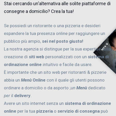
Stai cercando un'alternativa alle solite piattaforme di
consegne a domicilio? Crea la tua!
Se possiedi un ristorante o una pizzeria e desideri
espandere la tua presenza online per raggiungere un
pubblico più ampio,
sei nel posto giusto!
La nostra agenzia si distingue per la sua expertise nella
creazione di
siti web
personalizzati con un
sistema di
ordinazione online
intuitivo e facile da usare.
È importante che un sito web per ristoranti & pizzerie
abbia un
Menù
Online
con il quale gli utenti possono
ordinare a domicilio o da asporto ;
un
Menù
dedicato
per
il
delivery
.
Avere un sito internet senza un
sistema di ordinazione
online
per la tua
pizzeria
o
servizio di consegna
può