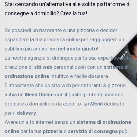
Stai cercando un'alternativa alle solite piattaforme di
consegne a domicilio? Crea la tua!
Se possiedi un ristorante o una pizzeria e desideri
espandere la tua presenza online per raggiungere un
pubblico più ampio,
sei nel posto giusto!
La nostra agenzia si distingue per la sua expertise nella
creazione di
siti web
personalizzati con un
sistema di
ordinazione online
intuitivo e facile da usare.
È importante che un sito web per ristoranti & pizzerie
abbia un
Menù
Online
con il quale gli utenti possono
ordinare a domicilio o da asporto ;
un
Menù
dedicato
per
il
delivery
.
Avere un sito internet senza un
sistema di ordinazione
online
per la tua
pizzeria
o
servizio di consegna
può