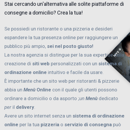
Stai cercando un'alternativa alle solite piattaforme di
consegne a domicilio? Crea la tua!
Se possiedi un ristorante o una pizzeria e desideri
espandere la tua presenza online per raggiungere un
pubblico più ampio,
sei nel posto giusto!
La nostra agenzia si distingue per la sua expertise nella
creazione di
siti web
personalizzati con un
sistema di
ordinazione online
intuitivo e facile da usare.
È importante che un sito web per ristoranti & pizzerie
abbia un
Menù
Online
con il quale gli utenti possono
ordinare a domicilio o da asporto ;
un
Menù
dedicato
per
il
delivery
.
Avere un sito internet senza un
sistema di ordinazione
online
per la tua
pizzeria
o
servizio di consegna
può