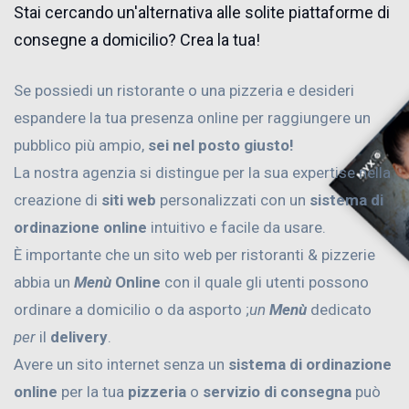
Stai cercando un'alternativa alle solite piattaforme di
consegne a domicilio? Crea la tua!
Se possiedi un ristorante o una pizzeria e desideri
espandere la tua presenza online per raggiungere un
pubblico più ampio,
sei nel posto giusto!
La nostra agenzia si distingue per la sua expertise nella
creazione di
siti web
personalizzati con un
sistema di
ordinazione online
intuitivo e facile da usare.
È importante che un sito web per ristoranti & pizzerie
abbia un
Menù
Online
con il quale gli utenti possono
ordinare a domicilio o da asporto ;
un
Menù
dedicato
per
il
delivery
.
Avere un sito internet senza un
sistema di ordinazione
online
per la tua
pizzeria
o
servizio di consegna
può