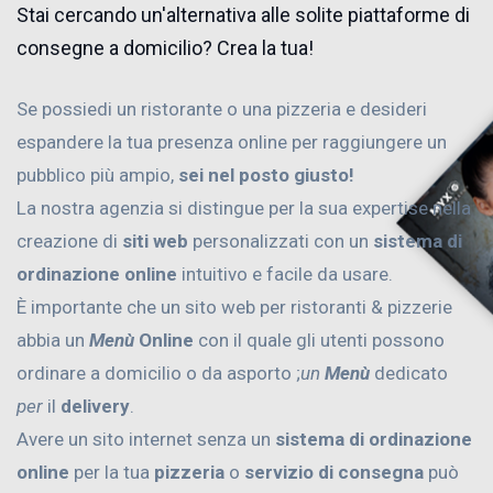
Stai cercando un'alternativa alle solite piattaforme di
consegne a domicilio? Crea la tua!
Se possiedi un ristorante o una pizzeria e desideri
espandere la tua presenza online per raggiungere un
pubblico più ampio,
sei nel posto giusto!
La nostra agenzia si distingue per la sua expertise nella
creazione di
siti web
personalizzati con un
sistema di
ordinazione online
intuitivo e facile da usare.
È importante che un sito web per ristoranti & pizzerie
abbia un
Menù
Online
con il quale gli utenti possono
ordinare a domicilio o da asporto ;
un
Menù
dedicato
per
il
delivery
.
Avere un sito internet senza un
sistema di ordinazione
online
per la tua
pizzeria
o
servizio di consegna
può