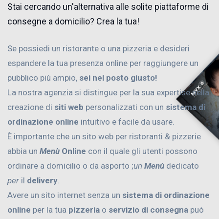
Stai cercando un'alternativa alle solite piattaforme di
consegne a domicilio? Crea la tua!
Se possiedi un ristorante o una pizzeria e desideri
espandere la tua presenza online per raggiungere un
pubblico più ampio,
sei nel posto giusto!
La nostra agenzia si distingue per la sua expertise nella
creazione di
siti web
personalizzati con un
sistema di
ordinazione online
intuitivo e facile da usare.
È importante che un sito web per ristoranti & pizzerie
abbia un
Menù
Online
con il quale gli utenti possono
ordinare a domicilio o da asporto ;
un
Menù
dedicato
per
il
delivery
.
Avere un sito internet senza un
sistema di ordinazione
online
per la tua
pizzeria
o
servizio di consegna
può