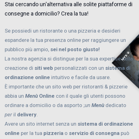
Stai cercando un'alternativa alle solite piattaforme di
consegne a domicilio? Crea la tua!
Se possiedi un ristorante o una pizzeria e desideri
espandere la tua presenza online per raggiungere un
pubblico più ampio,
sei nel posto giusto!
La nostra agenzia si distingue per la sua expertise nella
creazione di
siti web
personalizzati con un
sistema di
ordinazione online
intuitivo e facile da usare.
È importante che un sito web per ristoranti & pizzerie
abbia un
Menù
Online
con il quale gli utenti possono
ordinare a domicilio o da asporto ;
un
Menù
dedicato
per
il
delivery
.
Avere un sito internet senza un
sistema di ordinazione
online
per la tua
pizzeria
o
servizio di consegna
può