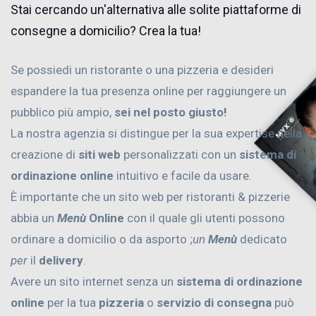
Stai cercando un'alternativa alle solite piattaforme di
consegne a domicilio? Crea la tua!
Se possiedi un ristorante o una pizzeria e desideri
espandere la tua presenza online per raggiungere un
pubblico più ampio,
sei nel posto giusto!
La nostra agenzia si distingue per la sua expertise nella
creazione di
siti web
personalizzati con un
sistema di
ordinazione online
intuitivo e facile da usare.
È importante che un sito web per ristoranti & pizzerie
abbia un
Menù
Online
con il quale gli utenti possono
ordinare a domicilio o da asporto ;
un
Menù
dedicato
per
il
delivery
.
Avere un sito internet senza un
sistema di ordinazione
online
per la tua
pizzeria
o
servizio di consegna
può