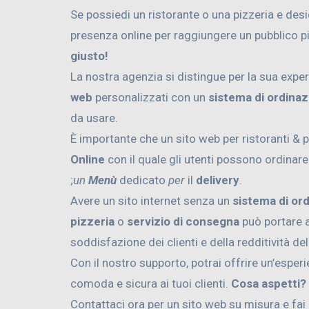
Se possiedi un ristorante o una pizzeria e des
presenza online per raggiungere un pubblico p
giusto!
La nostra agenzia si distingue per la sua exper
web
personalizzati con un
sistema di ordinaz
da usare.
È importante che un sito web per ristoranti & 
Online
con il quale gli utenti possono ordinar
;
un
Menù
dedicato
per
il
delivery
.
Avere un sito internet senza un
sistema di or
pizzeria
o
servizio di consegna
può portare a
soddisfazione dei clienti e della redditività de
Con il nostro supporto, potrai offrire un’esper
comoda e sicura ai tuoi clienti.
Cosa aspetti?
Contattaci ora per un sito web su misura e fai