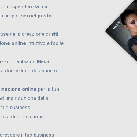
ideri espandere la tua
iù ampio,
sei nel posto
tise nella creazione di
siti
ione online
intuitivo e facile
pizzerie abbia un
Menù
e a domicilio o da asporto
dinazione online
per la tua
d una riduzione della
l tuo business.
ienza di ordinazione
 crescere il tuo business