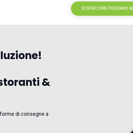
SCOPRI COME POSSIAMO AI
oluzione!
storanti &
ttaforme di consegne a