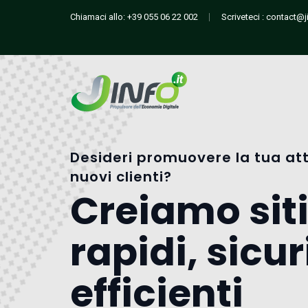
Chiamaci allo:
+39 055 06 22 002
Scriveteci :
contact@ji
Desideri promuovere la tua att
nuovi clienti?
Creiamo sit
rapidi, sicur
efficienti