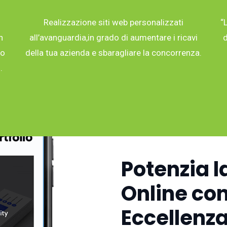
Realizzazione siti web personalizzati
“
n
all’avanguardia,in grado di aumentare i ricavi
d
co
della tua azienda e sbaragliare la concorrenza.
.
Potenzia l
Online con
Eccellenza