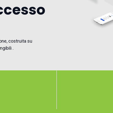
uccesso
ione, costruita su
gibili .