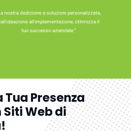
La nostra dedizione a soluzioni personalizzate,
all’ideazione all’implementazione, ottimizza il
tuo successo aziendale.”
a Tua Presenza
 Siti Web di
!