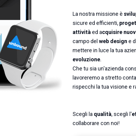
La nostra missione è
svilu
sicure ed efficienti,
proget
attività
ed a
cquisire nuovi
campo del
web design
e d
mettere in luce la tua azie
evoluzione
.
Che tu sia un'azienda conso
lavoreremo a stretto contat
rispecchi la tua visione e r
Scegli la
qualità
, scegli l'
e
collaborare con noi!