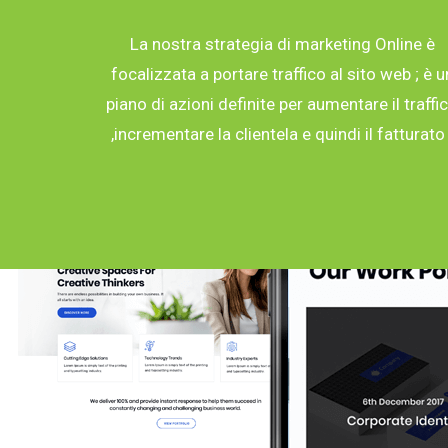
La nostra strategia di marketing Online è
focalizzata a portare traffico al sito web ; è u
piano di azioni definite per aumentare il traffi
,incrementare la clientela e quindi il fatturato 