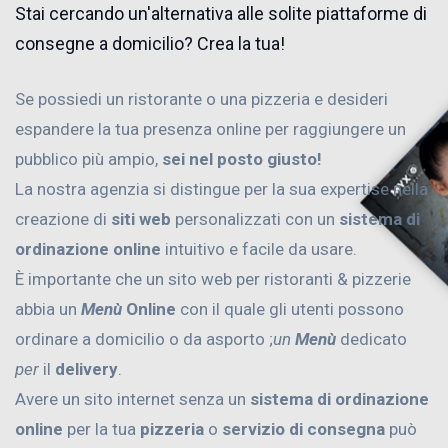
Stai cercando un'alternativa alle solite piattaforme di
consegne a domicilio? Crea la tua!
Se possiedi un ristorante o una pizzeria e desideri
espandere la tua presenza online per raggiungere un
pubblico più ampio,
sei nel posto giusto!
La nostra agenzia si distingue per la sua expertise nella
creazione di
siti web
personalizzati con un
sistema di
ordinazione online
intuitivo e facile da usare.
È importante che un sito web per ristoranti & pizzerie
abbia un
Menù
Online
con il quale gli utenti possono
ordinare a domicilio o da asporto ;
un
Menù
dedicato
per
il
delivery
.
Avere un sito internet senza un
sistema di ordinazione
online
per la tua
pizzeria
o
servizio di consegna
può