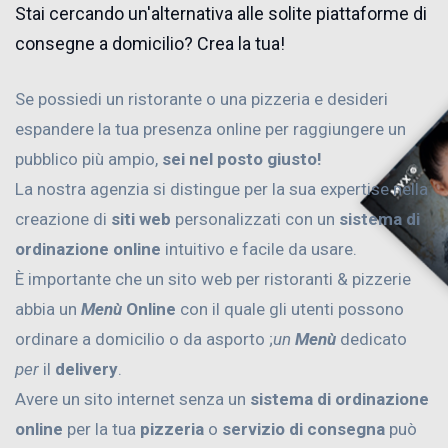
Stai cercando un'alternativa alle solite piattaforme di
consegne a domicilio? Crea la tua!
Se possiedi un ristorante o una pizzeria e desideri
espandere la tua presenza online per raggiungere un
pubblico più ampio,
sei nel posto giusto!
La nostra agenzia si distingue per la sua expertise nella
creazione di
siti web
personalizzati con un
sistema di
ordinazione online
intuitivo e facile da usare.
È importante che un sito web per ristoranti & pizzerie
abbia un
Menù
Online
con il quale gli utenti possono
ordinare a domicilio o da asporto ;
un
Menù
dedicato
per
il
delivery
.
Avere un sito internet senza un
sistema di ordinazione
online
per la tua
pizzeria
o
servizio di consegna
può