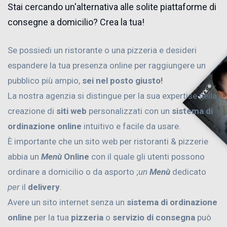
Stai cercando un'alternativa alle solite piattaforme di
consegne a domicilio? Crea la tua!
Se possiedi un ristorante o una pizzeria e desideri
espandere la tua presenza online per raggiungere un
pubblico più ampio,
sei nel posto giusto!
La nostra agenzia si distingue per la sua expertise nella
creazione di
siti web
personalizzati con un
sistema di
ordinazione online
intuitivo e facile da usare.
È importante che un sito web per ristoranti & pizzerie
abbia un
Menù
Online
con il quale gli utenti possono
ordinare a domicilio o da asporto ;
un
Menù
dedicato
per
il
delivery
.
Avere un sito internet senza un
sistema di ordinazione
online
per la tua
pizzeria
o
servizio di consegna
può