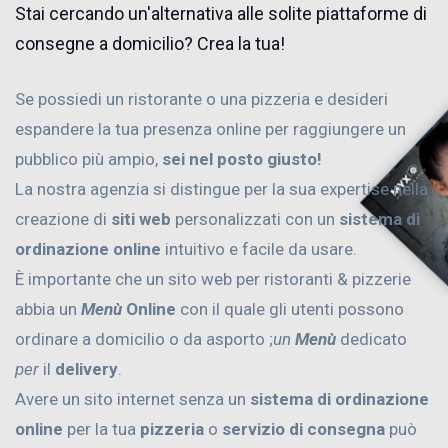
Stai cercando un'alternativa alle solite piattaforme di
consegne a domicilio? Crea la tua!
Se possiedi un ristorante o una pizzeria e desideri
espandere la tua presenza online per raggiungere un
pubblico più ampio,
sei nel posto giusto!
La nostra agenzia si distingue per la sua expertise nella
creazione di
siti web
personalizzati con un
sistema di
ordinazione online
intuitivo e facile da usare.
È importante che un sito web per ristoranti & pizzerie
abbia un
Menù
Online
con il quale gli utenti possono
ordinare a domicilio o da asporto ;
un
Menù
dedicato
per
il
delivery
.
Avere un sito internet senza un
sistema di ordinazione
online
per la tua
pizzeria
o
servizio di consegna
può