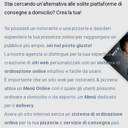
Stai cercando un'alternativa alle solite piattaforme di
consegne a domicilio? Crea la tua!
Se possiedi un ristorante o una pizzeria e desideri
espandere la tua presenza online per raggiungere un
pubblico più ampio,
sei nel posto giusto!
La nostra agenzia si distingue per la sua expertise nella
creazione di
siti web
personalizzati con un
sistema di
ordinazione online
intuitivo e facile da usare.
È importante che un sito web per ristoranti & pizzerie
abbia un
Menù
Online
con il quale gli utenti possono
ordinare a domicilio o da asporto ;
un
Menù
dedicato
per
il
delivery
.
Avere un sito internet senza un
sistema di ordinazione
online
per la tua
pizzeria
o
servizio di consegna
può