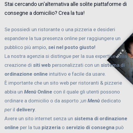
Stai cercando un'alternativa alle solite piattaforme di
consegne a domicilio? Crea la tua!
Se possiedi un ristorante o una pizzeria e desideri
espandere la tua presenza online per raggiungere un
pubblico più ampio,
sei nel posto giusto!
La nostra agenzia si distingue per la sua expertise nella
creazione di
siti web
personalizzati con un
sistema di
ordinazione online
intuitivo e facile da usare.
È importante che un sito web per ristoranti & pizzerie
abbia un
Menù
Online
con il quale gli utenti possono
ordinare a domicilio o da asporto ;
un
Menù
dedicato
per
il
delivery
.
Avere un sito internet senza un
sistema di ordinazione
online
per la tua
pizzeria
o
servizio di consegna
può