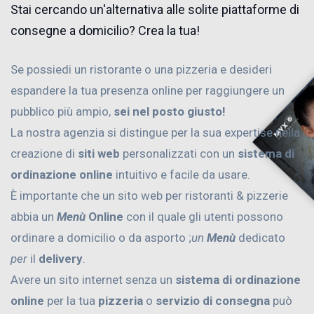
Stai cercando un'alternativa alle solite piattaforme di
consegne a domicilio? Crea la tua!
Se possiedi un ristorante o una pizzeria e desideri
espandere la tua presenza online per raggiungere un
pubblico più ampio,
sei nel posto giusto!
La nostra agenzia si distingue per la sua expertise nella
creazione di
siti web
personalizzati con un
sistema di
ordinazione online
intuitivo e facile da usare.
È importante che un sito web per ristoranti & pizzerie
abbia un
Menù
Online
con il quale gli utenti possono
ordinare a domicilio o da asporto ;
un
Menù
dedicato
per
il
delivery
.
Avere un sito internet senza un
sistema di ordinazione
online
per la tua
pizzeria
o
servizio di consegna
può