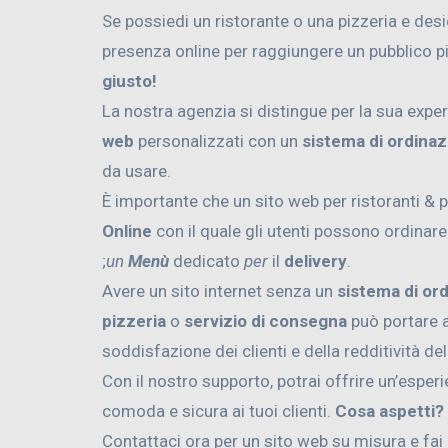
Se possiedi un ristorante o una pizzeria e des
presenza online per raggiungere un pubblico p
giusto!
La nostra agenzia si distingue per la sua exper
web
personalizzati con un
sistema di ordinaz
da usare.
È importante che un sito web per ristoranti & 
Online
con il quale gli utenti possono ordinar
;
un
Menù
dedicato
per
il
delivery
.
Avere un sito internet senza un
sistema di or
pizzeria
o
servizio di consegna
può portare a
soddisfazione dei clienti e della redditività de
Con il nostro supporto, potrai offrire un’esper
comoda e sicura ai tuoi clienti.
Cosa aspetti?
Contattaci ora per un sito web su misura e fai