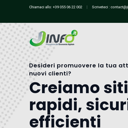
Chiamaci allo:
+39 055 06 22 002
Scriveteci :
contact@ji
Desideri promuovere la tua att
nuovi clienti?
Creiamo sit
rapidi, sicur
efficienti