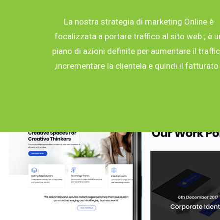
La nostra strategia di marketing Online è
focalizzata a portare traffico al sito web ; è u
piano di azioni definite per aumentare il traffi
,incrementare la clientela e quindi il fatturato 