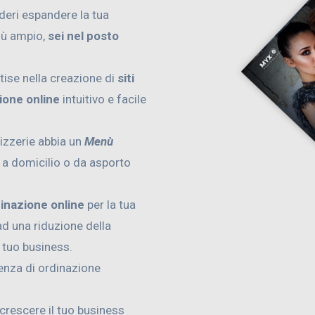
ideri espandere la tua
iù ampio,
sei nel posto
tise nella creazione di
siti
ione online
intuitivo e facile
pizzerie abbia un
Menù
e a domicilio o da asporto
dinazione online
per la tua
d una riduzione della
l tuo business.
ienza di ordinazione
 crescere il tuo business