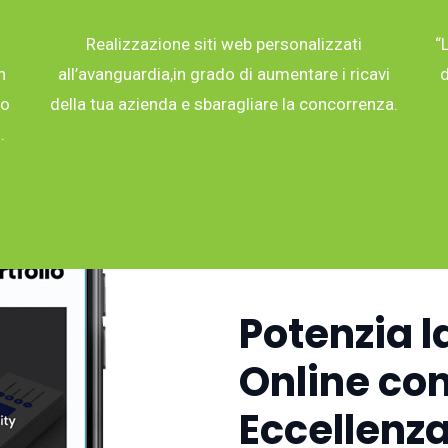
Realizzazione siti web personalizzati
“
n
all’avanguardia,in grado di aumentare i ricavi
d
co
della tua azienda e sbaragliare la concorrenza.
.
Potenzia l
Online con
Eccellenza