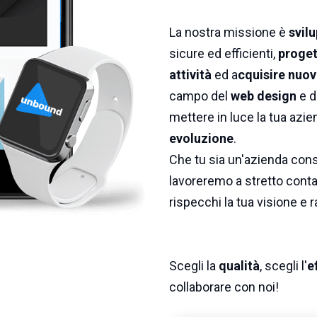
La nostra missione è
svilu
sicure ed efficienti,
proget
attività
ed a
cquisire nuovi
campo del
web design
e d
mettere in luce la tua azie
evoluzione
.
Che tu sia un'azienda conso
lavoreremo a stretto contat
rispecchi la tua visione e r
Scegli la
qualità
, scegli l'
e
collaborare con noi!