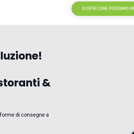
SCOPRI COME POSSIAMO AI
oluzione!
storanti &
ttaforme di consegne a