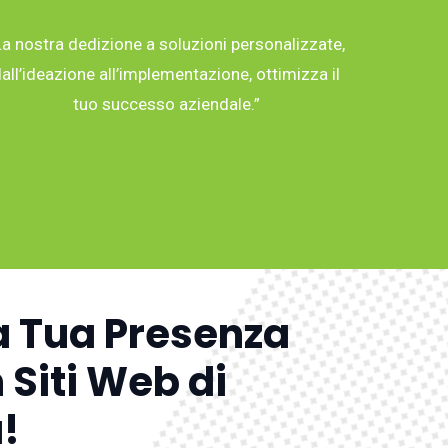
La nostra dedizione a soluzioni personalizzate,
all’ideazione all’implementazione, ottimizza il
tuo successo aziendale.”
a Tua Presenza
 Siti Web di
!