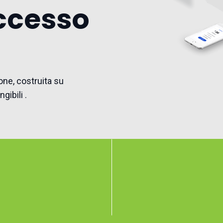
uccesso
ione, costruita su
gibili .