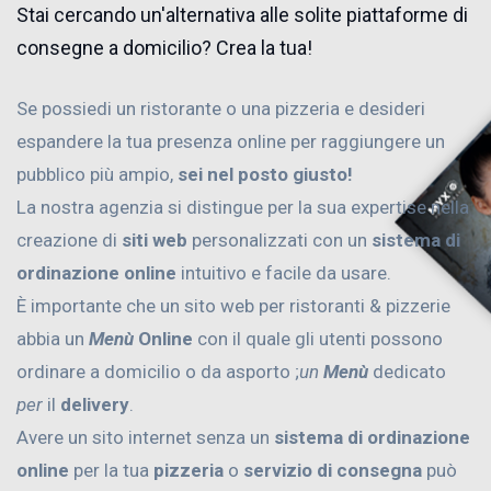
Stai cercando un'alternativa alle solite piattaforme di
consegne a domicilio? Crea la tua!
Se possiedi un ristorante o una pizzeria e desideri
espandere la tua presenza online per raggiungere un
pubblico più ampio,
sei nel posto giusto!
La nostra agenzia si distingue per la sua expertise nella
creazione di
siti web
personalizzati con un
sistema di
ordinazione online
intuitivo e facile da usare.
È importante che un sito web per ristoranti & pizzerie
abbia un
Menù
Online
con il quale gli utenti possono
ordinare a domicilio o da asporto ;
un
Menù
dedicato
per
il
delivery
.
Avere un sito internet senza un
sistema di ordinazione
online
per la tua
pizzeria
o
servizio di consegna
può