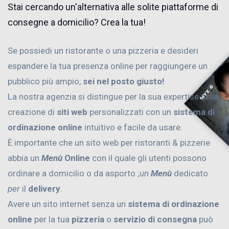
Stai cercando un'alternativa alle solite piattaforme di
consegne a domicilio? Crea la tua!
Se possiedi un ristorante o una pizzeria e desideri
espandere la tua presenza online per raggiungere un
pubblico più ampio,
sei nel posto giusto!
La nostra agenzia si distingue per la sua expertise nella
creazione di
siti web
personalizzati con un
sistema di
ordinazione online
intuitivo e facile da usare.
È importante che un sito web per ristoranti & pizzerie
abbia un
Menù
Online
con il quale gli utenti possono
ordinare a domicilio o da asporto ;
un
Menù
dedicato
per
il
delivery
.
Avere un sito internet senza un
sistema di ordinazione
online
per la tua
pizzeria
o
servizio di consegna
può