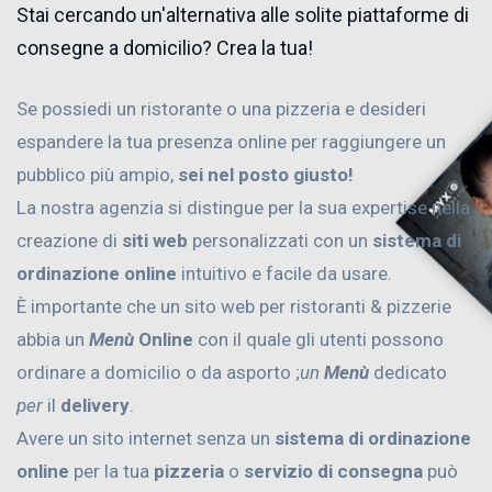
Stai cercando un'alternativa alle solite piattaforme di
consegne a domicilio? Crea la tua!
Se possiedi un ristorante o una pizzeria e desideri
espandere la tua presenza online per raggiungere un
pubblico più ampio,
sei nel posto giusto!
La nostra agenzia si distingue per la sua expertise nella
creazione di
siti web
personalizzati con un
sistema di
ordinazione online
intuitivo e facile da usare.
È importante che un sito web per ristoranti & pizzerie
abbia un
Menù
Online
con il quale gli utenti possono
ordinare a domicilio o da asporto ;
un
Menù
dedicato
per
il
delivery
.
Avere un sito internet senza un
sistema di ordinazione
online
per la tua
pizzeria
o
servizio di consegna
può