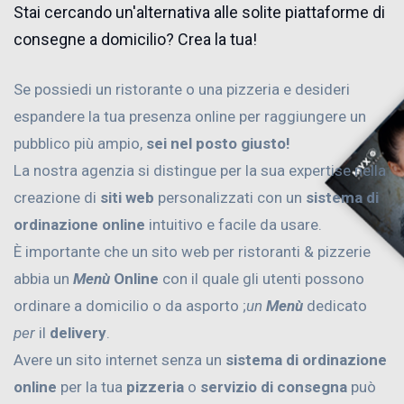
Stai cercando un'alternativa alle solite piattaforme di
consegne a domicilio? Crea la tua!
Se possiedi un ristorante o una pizzeria e desideri
espandere la tua presenza online per raggiungere un
pubblico più ampio,
sei nel posto giusto!
La nostra agenzia si distingue per la sua expertise nella
creazione di
siti web
personalizzati con un
sistema di
ordinazione online
intuitivo e facile da usare.
È importante che un sito web per ristoranti & pizzerie
abbia un
Menù
Online
con il quale gli utenti possono
ordinare a domicilio o da asporto ;
un
Menù
dedicato
per
il
delivery
.
Avere un sito internet senza un
sistema di ordinazione
online
per la tua
pizzeria
o
servizio di consegna
può