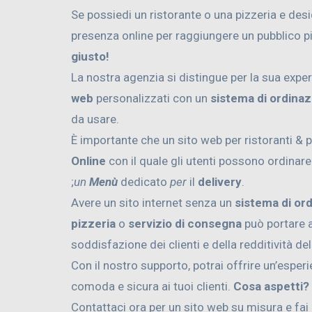
Se possiedi un ristorante o una pizzeria e des
presenza online per raggiungere un pubblico p
giusto!
La nostra agenzia si distingue per la sua exper
web
personalizzati con un
sistema di ordinaz
da usare.
È importante che un sito web per ristoranti & 
Online
con il quale gli utenti possono ordinar
;
un
Menù
dedicato
per
il
delivery
.
Avere un sito internet senza un
sistema di or
pizzeria
o
servizio di consegna
può portare a
soddisfazione dei clienti e della redditività de
Con il nostro supporto, potrai offrire un’esper
comoda e sicura ai tuoi clienti.
Cosa aspetti?
Contattaci ora per un sito web su misura e fai