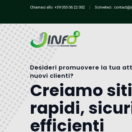
Chiamaci allo:
+39 055 06 22 002
Scriveteci :
contact@ji
Desideri promuovere la tua att
nuovi clienti?
Creiamo sit
rapidi, sicur
efficienti