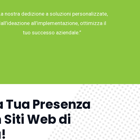
La nostra dedizione a soluzioni personalizzate,
all’ideazione all’implementazione, ottimizza il
tuo successo aziendale.”
a Tua Presenza
 Siti Web di
!