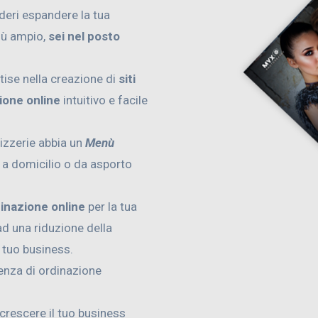
ideri espandere la tua
iù ampio,
sei nel posto
tise nella creazione di
siti
ione online
intuitivo e facile
pizzerie abbia un
Menù
e a domicilio o da asporto
dinazione online
per la tua
d una riduzione della
l tuo business.
ienza di ordinazione
 crescere il tuo business