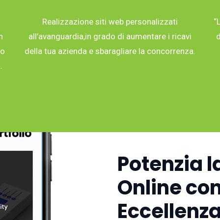
Realizzazione siti web personalizzati
“
n
all’avanguardia,in grado di aumentare i ricavi
d
co
della tua azienda e sbaragliare la concorrenza.
.
Potenzia l
Online con
Eccellenza