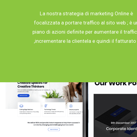
La nostra strategia di marketing Online è
focalizzata a portare traffico al sito web ; è u
piano di azioni definite per aumentare il traffi
,incrementare la clientela e quindi il fatturato 