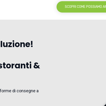
SCOPRI COME POSSIAMO AI
oluzione!
storanti &
ttaforme di consegne a