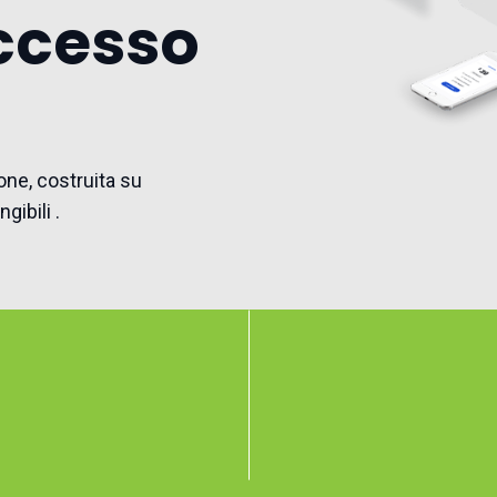
uccesso
ione, costruita su
gibili .