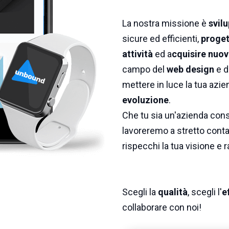
La nostra missione è
svilu
sicure ed efficienti,
proget
attività
ed a
cquisire nuovi
campo del
web design
e d
mettere in luce la tua azie
evoluzione
.
Che tu sia un'azienda conso
lavoreremo a stretto contat
rispecchi la tua visione e r
Scegli la
qualità
, scegli l'
e
collaborare con noi!