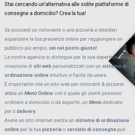
Stai cercando un'alternativa alle solite piattaforme di
consegne a domicilio? Crea la tua!
Se possiedi un ristorante o una pizzeria e desideri
espandere la tua presenza online per raggiungere un
pubblico più ampio,
sei nel posto giusto!
La nostra agenzia si distingue per la sua expertise nella
creazione di
siti web
personalizzati con un
sistema di
ordinazione online
intuitivo e facile da usare.
È importante che un sito web per ristoranti & pizzerie
abbia un
Menù
Online
con il quale gli utenti possono
ordinare a domicilio o da asporto ;
un
Menù
dedicato
per
il
delivery
.
Avere un sito internet senza un
sistema di ordinazione
online
per la tua
pizzeria
o
servizio di consegna
può