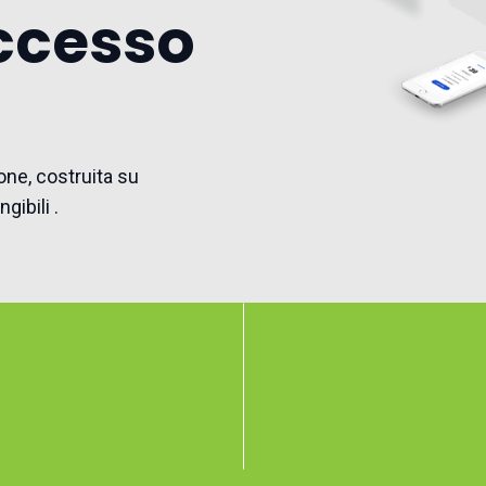
uccesso
ione, costruita su
gibili .