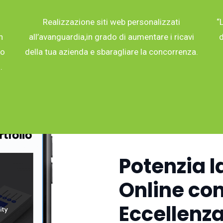
Realizzazione siti web personalizzati
“
n
all’avanguardia,in grado di aumentare i ricavi
d
co
della tua azienda e sbaragliare la concorrenza.
.
Potenzia l
Online con
Eccellenza