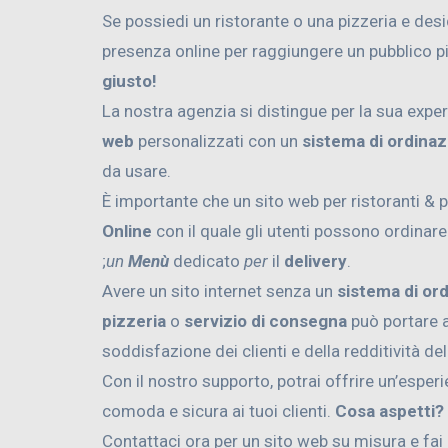
Se possiedi un ristorante o una pizzeria e des
presenza online per raggiungere un pubblico p
giusto!
La nostra agenzia si distingue per la sua exper
web
personalizzati con un
sistema di ordinaz
da usare.
È importante che un sito web per ristoranti & 
Online
con il quale gli utenti possono ordinar
;
un
Menù
dedicato
per
il
delivery
.
Avere un sito internet senza un
sistema di or
pizzeria
o
servizio di consegna
può portare a
soddisfazione dei clienti e della redditività de
Con il nostro supporto, potrai offrire un’esper
comoda e sicura ai tuoi clienti.
Cosa aspetti?
Contattaci ora per un sito web su misura e fai