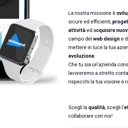
La nostra missione è
svilu
sicure ed efficienti,
proget
attività
ed a
cquisire nuovi
campo del
web design
e d
mettere in luce la tua azie
evoluzione
.
Che tu sia un'azienda conso
lavoreremo a stretto contat
rispecchi la tua visione e r
Scegli la
qualità
, scegli l'
e
collaborare con noi!