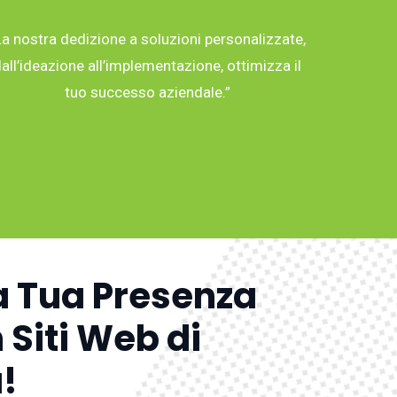
La nostra dedizione a soluzioni personalizzate,
all’ideazione all’implementazione, ottimizza il
tuo successo aziendale.”
a Tua Presenza
 Siti Web di
!