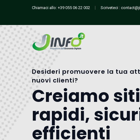
Chiamaci allo:
+39 055 06 22 002
Scriveteci :
contact@ji
Desideri promuovere la tua att
nuovi clienti?
Creiamo sit
rapidi, sicur
efficienti