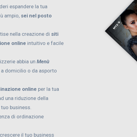
ideri espandere la tua
iù ampio,
sei nel posto
tise nella creazione di
siti
ione online
intuitivo e facile
pizzerie abbia un
Menù
e a domicilio o da asporto
dinazione online
per la tua
d una riduzione della
l tuo business.
ienza di ordinazione
 crescere il tuo business