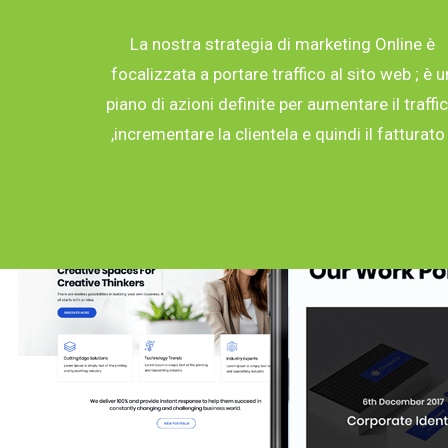
La nostra strategia di marketing Online è
focalizzata a portare traffico al sito web ; è u
piano di azioni definite per aumentare il traffi
,incrementare la clientela e quindi il fatturato 